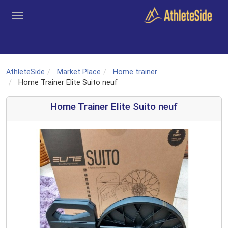
Aller au contenu principal
Outils
Coachs
Clubs
Connexion
Inscription
Recher
AthleteSide
Market Place
Home trainer
Home Trainer Elite Suito neuf
Home Trainer Elite Suito neuf