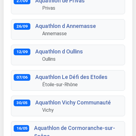
Aquathlon de Privas
27/09
Privas
Aquathlon d Annemasse
26/09
Annemasse
Aquathlon d Oullins
12/09
Oullins
Aquathlon Le Défi des Etoiles
07/06
Étoile-sur-Rhône
Aquathlon Vichy Communauté
30/05
Vichy
Aquathlon de Cormoranche-sur-
16/05