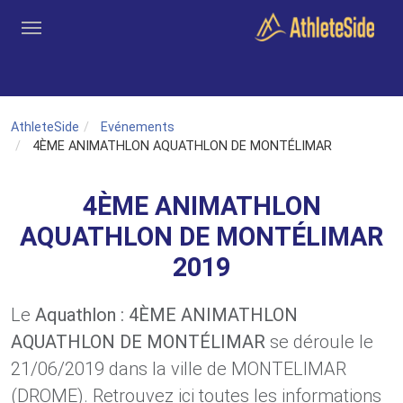
Aller au contenu principal
Outils
Coachs
Clubs
Connexion
Inscription
Recher
AthleteSide
Evénements
4ÈME ANIMATHLON AQUATHLON DE MONTÉLIMAR
4ÈME ANIMATHLON
AQUATHLON DE MONTÉLIMAR
2019
Le
Aquathlon : 4ÈME ANIMATHLON
AQUATHLON DE MONTÉLIMAR
se déroule le
21/06/2019 dans la ville de MONTELIMAR
(DROME). Retrouvez ici toutes les informations