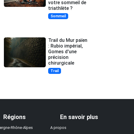
votre sommeil de
triathlète ?
Sommeil
Trail du Mur païen
: Rubio impérial,
Gomes d'une
précision
chirurgicale
Trail
Régions
En savoir plus
ergne-Rhône-Alpes
A propos