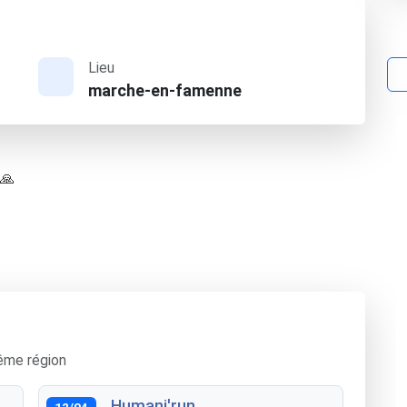
Lieu
marche-en-famenne
 🙏
ême région
Humani'run
12/04