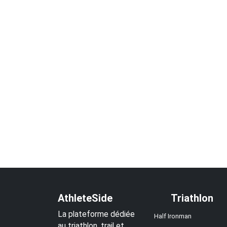
AthleteSide
Triathlon
La plateforme dédiée
Half Ironman
au triathlon, trail et