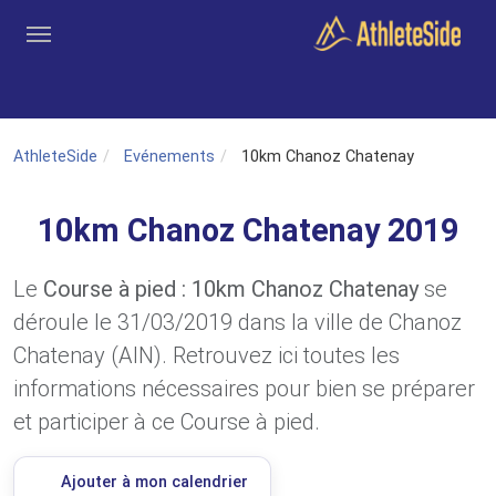
Aller au contenu principal
Outils
Coachs
Clubs
Connexion
Inscription
Recher
AthleteSide
Evénements
10km Chanoz Chatenay
10km Chanoz Chatenay 2019
Le
Course à pied : 10km Chanoz Chatenay
se
déroule le 31/03/2019 dans la ville de Chanoz
Chatenay (AIN). Retrouvez ici toutes les
informations nécessaires pour bien se préparer
et participer à ce Course à pied.
Ajouter à mon calendrier