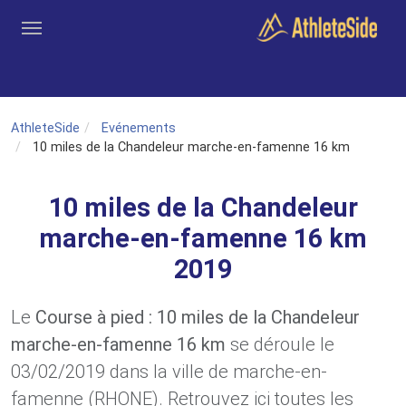
Aller au contenu principal
Outils
Coachs
Clubs
Connexion
Inscription
Recher
AthleteSide
Evénements
10 miles de la Chandeleur marche-en-famenne 16 km
10 miles de la Chandeleur
marche-en-famenne 16 km
2019
Le
Course à pied : 10 miles de la Chandeleur
marche-en-famenne 16 km
se déroule le
03/02/2019 dans la ville de marche-en-
famenne (RHONE). Retrouvez ici toutes les