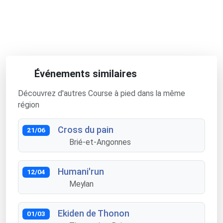
Événements similaires
Découvrez d'autres Course à pied dans la même
région
Cross du pain
21/06
Brié-et-Angonnes
Humani'run
12/04
Meylan
Ekiden de Thonon
01/03