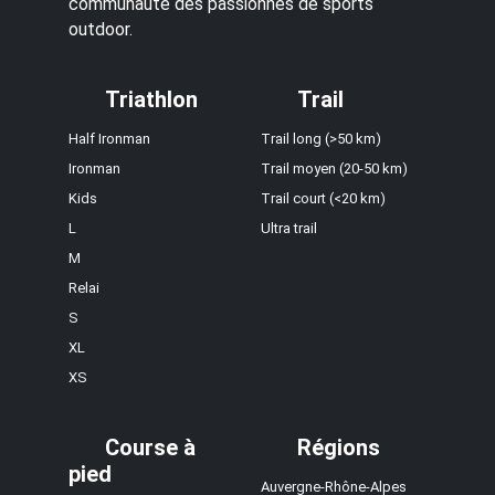
communauté des passionnés de sports
outdoor.
Triathlon
Trail
Half Ironman
Trail long (>50 km)
Ironman
Trail moyen (20-50 km)
Kids
Trail court (<20 km)
L
Ultra trail
M
Relai
S
XL
XS
Course à
Régions
pied
Auvergne-Rhône-Alpes