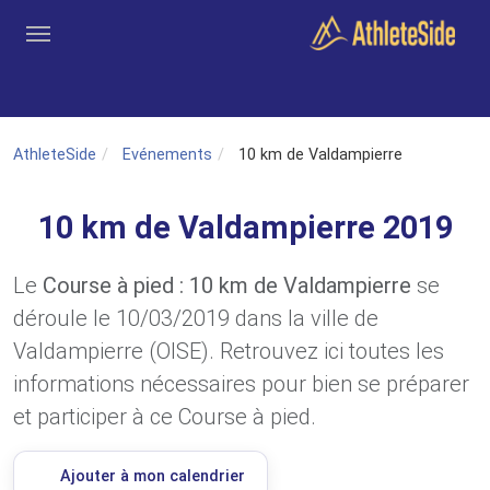
Aller au contenu principal
Outils
Coachs
Clubs
Connexion
Inscription
Recher
AthleteSide
Evénements
10 km de Valdampierre
10 km de Valdampierre 2019
Le
Course à pied : 10 km de Valdampierre
se
déroule le 10/03/2019 dans la ville de
Valdampierre (OISE). Retrouvez ici toutes les
informations nécessaires pour bien se préparer
et participer à ce Course à pied.
Ajouter à mon calendrier