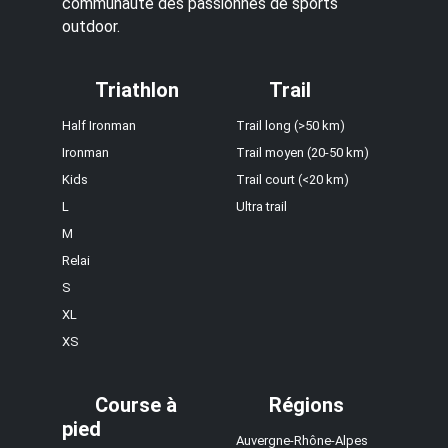
communauté des passionnés de sports
outdoor.
Triathlon
Trail
Half Ironman
Trail long (>50 km)
Ironman
Trail moyen (20-50 km)
Kids
Trail court (<20 km)
L
Ultra trail
M
Relai
S
XL
XS
Course à
Régions
pied
Auvergne-Rhône-Alpes