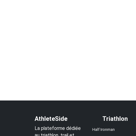
AthleteSide
Triathlon
La plateforme dédiée
Half Ironman
au triathlon, trail et