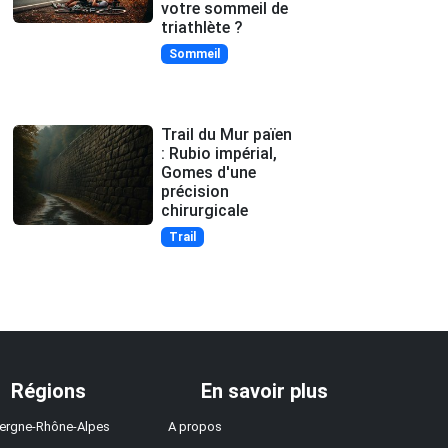
votre sommeil de
triathlète ?
Sommeil
Trail du Mur païen
: Rubio impérial,
Gomes d'une
précision
chirurgicale
Trail
Régions
En savoir plus
ergne-Rhône-Alpes
A propos