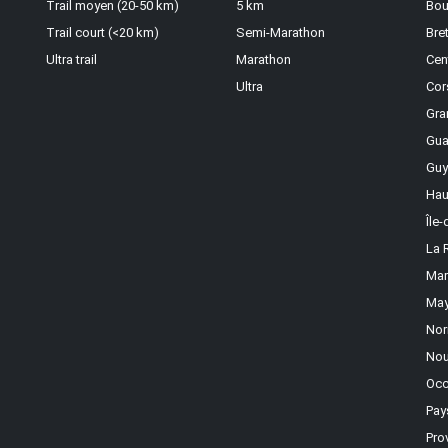
Trail moyen (20-50 km)
5 km
Bou
Trail court (<20 km)
Semi-Marathon
Bre
Ultra trail
Marathon
Cen
Ultra
Cor
Gra
Gua
Guy
Hau
Île
La 
Mar
May
Nor
Nou
Occ
Pay
Pro