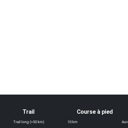
Trail
Course à pied
Trail long (>50 km)
10 km
Auv