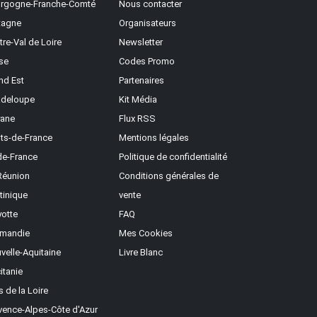
rgogne-Franche-Comté
Nous contacter
tagne
Organisateurs
tre-Val de Loire
Newsletter
se
Codes Promo
nd Est
Partenaires
deloupe
Kit Média
ane
Flux RSS
ts-de-France
Mentions légales
-de-France
Politique de confidentialité
Réunion
Conditions générales de
tinique
vente
otte
FAQ
mandie
Mes Cookies
velle-Aquitaine
Livre Blanc
itanie
s de la Loire
vence-Alpes-Côte d'Azur