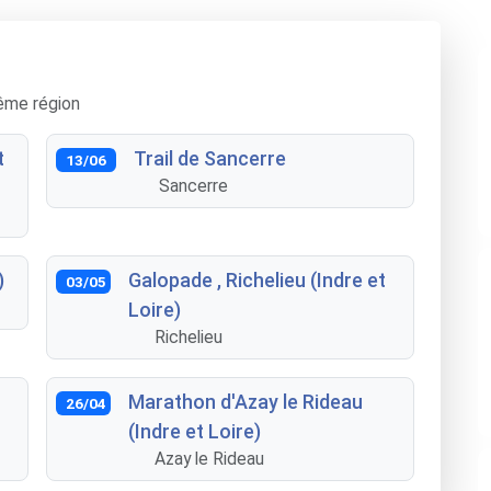
ême région
t
Trail de Sancerre
13/06
Sancerre
)
Galopade , Richelieu (Indre et
03/05
Loire)
Richelieu
Marathon d'Azay le Rideau
26/04
(Indre et Loire)
Azay le Rideau