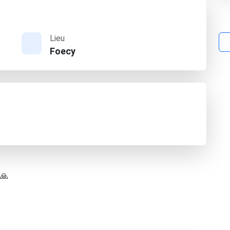
Lieu
Foecy
 🙏