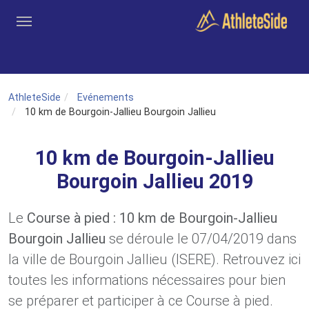
Aller au contenu principal
Outils
Coachs
Clubs
Connexion
Inscription
Recher
AthleteSide
Evénements
10 km de Bourgoin-Jallieu Bourgoin Jallieu
10 km de Bourgoin-Jallieu
Bourgoin Jallieu 2019
Le
Course à pied : 10 km de Bourgoin-Jallieu
Bourgoin Jallieu
se déroule le 07/04/2019 dans
la ville de Bourgoin Jallieu (ISERE). Retrouvez ici
toutes les informations nécessaires pour bien
se préparer et participer à ce Course à pied.