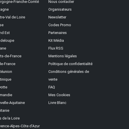
rgogne-Franche-Comté
Nous contacter
tagne
Organisateurs
tre-Val de Loire
Newsletter
se
Codes Promo
nd Est
Partenaires
deloupe
Kit Média
ane
Flux RSS
ts-de-France
Mentions légales
-de-France
Politique de confidentialité
Réunion
Conditions générales de
tinique
vente
otte
FAQ
mandie
Mes Cookies
velle-Aquitaine
Livre Blanc
itanie
s de la Loire
vence-Alpes-Côte d'Azur