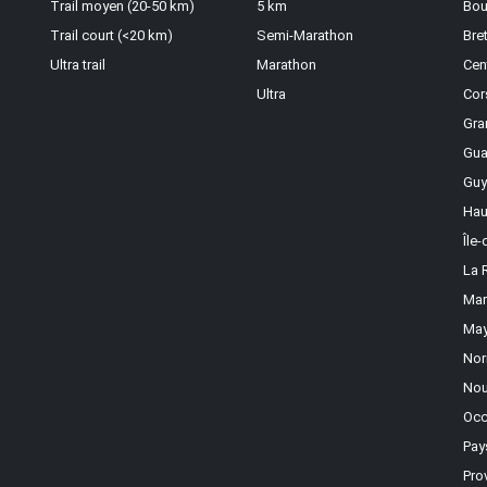
Trail moyen (20-50 km)
5 km
Bou
Trail court (<20 km)
Semi-Marathon
Bre
Ultra trail
Marathon
Cen
Ultra
Cor
Gra
Gua
Guy
Hau
Île
La 
Mar
May
Nor
Nou
Occ
Pay
Pro