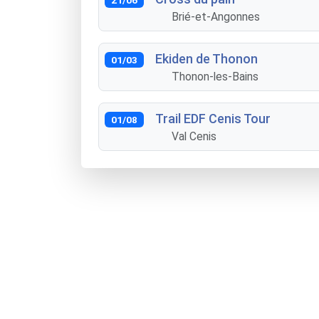
Brié-et-Angonnes
Ekiden de Thonon
01/03
Thonon-les-Bains
Trail EDF Cenis Tour
01/08
Val Cenis