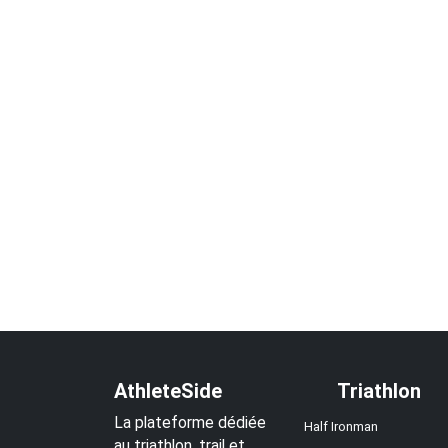
AthleteSide
Triathlon
La plateforme dédiée
Half Ironman
au triathlon, trail et