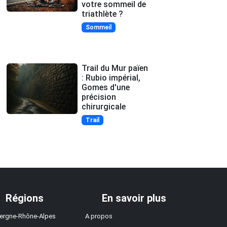
votre sommeil de
triathlète ?
Sommeil
Trail du Mur païen
: Rubio impérial,
Gomes d'une
précision
chirurgicale
Trail
Régions
En savoir plus
ergne-Rhône-Alpes
A propos