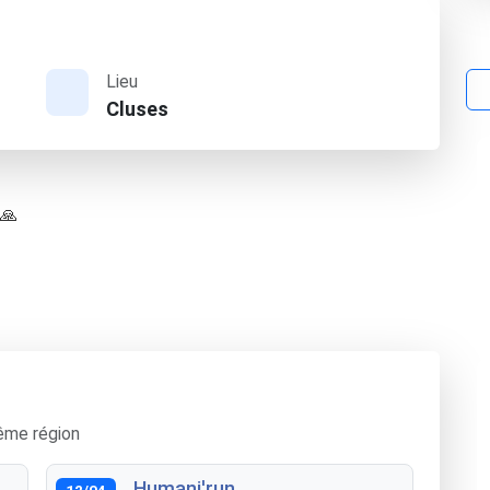
Lieu
Cluses
 🙏
ême région
Humani'run
12/04