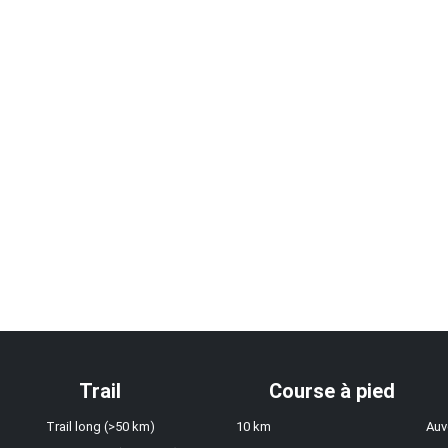
Trail
Course à pied
Trail long (>50 km)
10 km
Auv