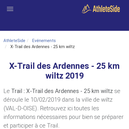
Aller au contenu principal
Outils
Coachs
Clubs
Connexion
Inscription
Recher
AthleteSide
Evénements
X-Trail des Ardennes - 25 km wiltz
X-Trail des Ardennes - 25 km
wiltz 2019
Le
Trail : X-Trail des Ardennes - 25 km wiltz
se
déroule le 10/02/2019 dans la ville de wiltz
(VAL-D-OISE). Retrouvez ici toutes les
informations nécessaires pour bien se préparer
et participer à ce Trail.