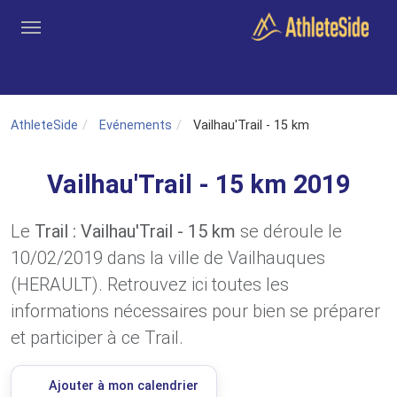
Aller au contenu principal
Outils
Coachs
Clubs
Connexion
Inscription
Recher
AthleteSide
Evénements
Vailhau'Trail - 15 km
Vailhau'Trail - 15 km 2019
Le
Trail : Vailhau'Trail - 15 km
se déroule le
10/02/2019 dans la ville de Vailhauques
(HERAULT). Retrouvez ici toutes les
informations nécessaires pour bien se préparer
et participer à ce Trail.
Ajouter à mon calendrier