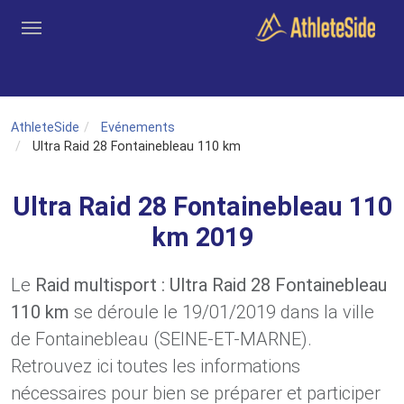
Aller au contenu principal
Outils
Coachs
Clubs
Connexion
Inscription
Recher
AthleteSide
Evénements
Ultra Raid 28 Fontainebleau 110 km
Ultra Raid 28 Fontainebleau 110
km 2019
Le
Raid multisport : Ultra Raid 28 Fontainebleau
110 km
se déroule le 19/01/2019 dans la ville
de Fontainebleau (SEINE-ET-MARNE).
Retrouvez ici toutes les informations
nécessaires pour bien se préparer et participer