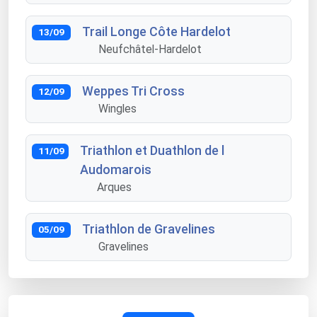
Trail Longe Côte Hardelot
13/09
Neufchâtel-Hardelot
Weppes Tri Cross
12/09
Wingles
Triathlon et Duathlon de l
11/09
Audomarois
Arques
Triathlon de Gravelines
05/09
Gravelines