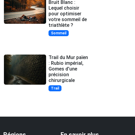
Bruit Blanc :
Lequel choisir
pour optimiser
votre sommeil de
triathlète ?
Sommeil
Trail du Mur païen
: Rubio impérial,
Gomes d'une
précision
chirurgicale
Trail
Régions
En savoir plus