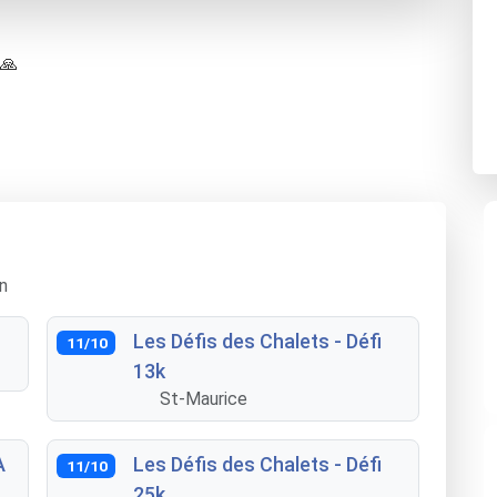
 🙏
n
Les Défis des Chalets - Défi
11/10
13k
St-Maurice
A
Les Défis des Chalets - Défi
11/10
25k