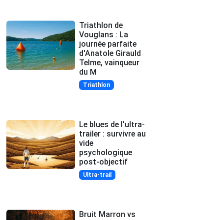
Triathlon de
Vouglans : La
journée parfaite
d'Anatole Girauld
Telme, vainqueur
du M
Triathlon
Le blues de l'ultra-
trailer : survivre au
vide
psychologique
post-objectif
Ultra-trail
Bruit Marron vs