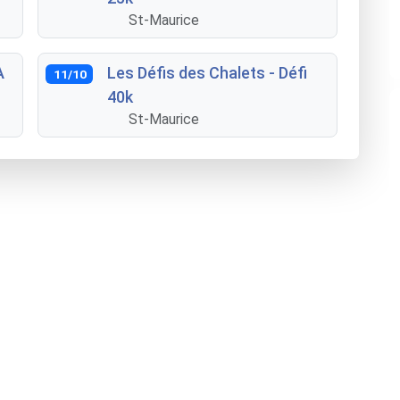
St-Maurice
A
Les Défis des Chalets - Défi
11/10
40k
St-Maurice