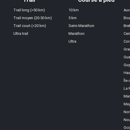
Trail long (>50 km)
10 km
Auv
Trail moyen (20-50 km)
5 km
Bou
Trail court (<20 km)
Semi-Marathon
Bre
Ultra trail
Marathon
Cen
Ultra
Cor
Gra
Gua
Guy
Hau
Île
La 
Mar
May
Nor
Nou
Occ