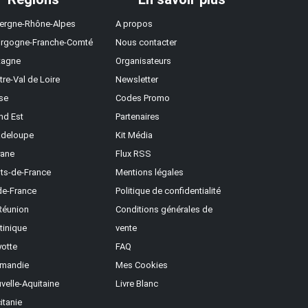
ergne-Rhône-Alpes
A propos
rgogne-Franche-Comté
Nous contacter
tagne
Organisateurs
tre-Val de Loire
Newsletter
se
Codes Promo
nd Est
Partenaires
deloupe
Kit Média
ane
Flux RSS
ts-de-France
Mentions légales
-de-France
Politique de confidentialité
Réunion
Conditions générales de
tinique
vente
otte
FAQ
mandie
Mes Cookies
velle-Aquitaine
Livre Blanc
itanie