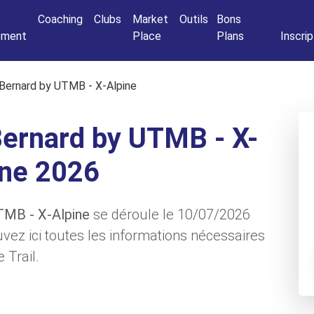
Connexio
Coaching
Clubs
Market
Outils
Bons
nement
Place
Plans
Inscrip
t Bernard by UTMB - X-Alpine
 Bernard by UTMB - X-
ine 2026
 UTMB - X-Alpine
se déroule le 10/07/2026
ouvez ici toutes les informations nécessaires
 Trail.