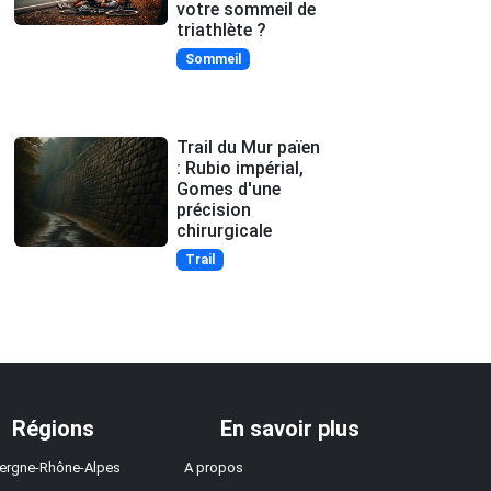
votre sommeil de
triathlète ?
Sommeil
Trail du Mur païen
: Rubio impérial,
Gomes d'une
précision
chirurgicale
Trail
Régions
En savoir plus
ergne-Rhône-Alpes
A propos