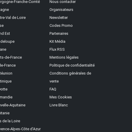
rgogne-Franche-Comté
Nous contacter
tagne
Organisateurs
tre-Val de Loire
Newsletter
se
Codes Promo
nd Est
Partenaires
deloupe
Kit Média
ane
Flux RSS
ts-de-France
Mentions légales
-de-France
Politique de confidentialité
Réunion
Conditions générales de
tinique
vente
otte
FAQ
mandie
Mes Cookies
velle-Aquitaine
Livre Blanc
itanie
s de la Loire
vence-Alpes-Côte d'Azur