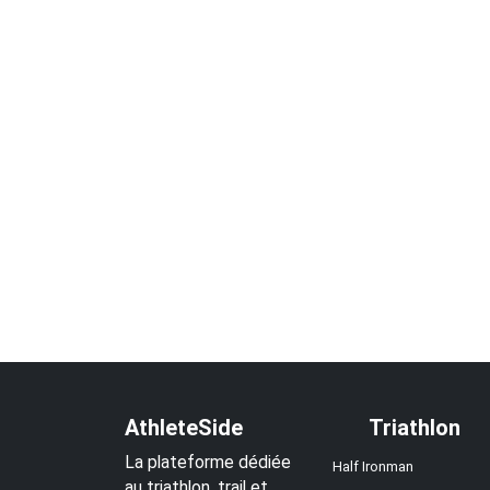
AthleteSide
Triathlon
La plateforme dédiée
Half Ironman
au triathlon, trail et