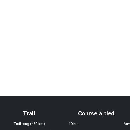
Trail
Course à pied
Trail long (>50 km)
10 km
Auv