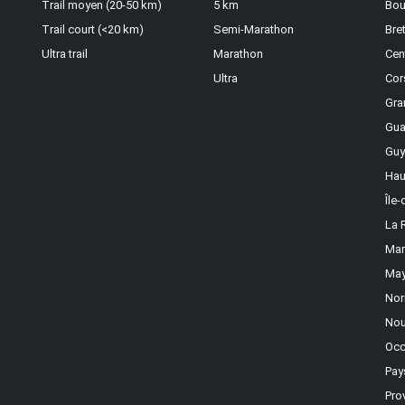
Trail moyen (20-50 km)
5 km
Bou
Trail court (<20 km)
Semi-Marathon
Bre
Ultra trail
Marathon
Cen
Ultra
Cor
Gra
Gua
Guy
Hau
Île
La 
Mar
May
Nor
Nou
Occ
Pay
Pro