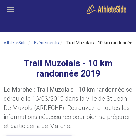
Aller au contenu principal
Outils
Coachs
Clubs
Connexion
Inscription
Recher
AthleteSide
Evénements
Trail Muzolais - 10 km randonnée
Trail Muzolais - 10 km
randonnée 2019
Le
Marche : Trail Muzolais - 10 km randonnée
se
déroule le 16/03/2019 dans la ville de St Jean
De Muzols (ARDECHE). Retrouvez ici toutes les
informations nécessaires pour bien se préparer
et participer à ce Marche.