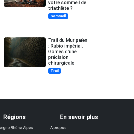
votre sommeil de
triathlète ?
Sommeil
Trail du Mur païen
: Rubio impérial,
Gomes d'une
précision
chirurgicale
Trail
Régions
En savoir plus
ergne-Rhône-Alpes
A propos