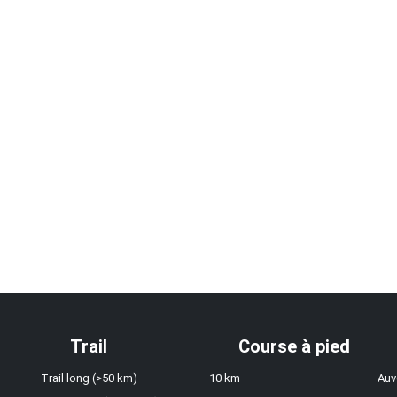
Trail
Course à pied
Trail long (>50 km)
10 km
Auv