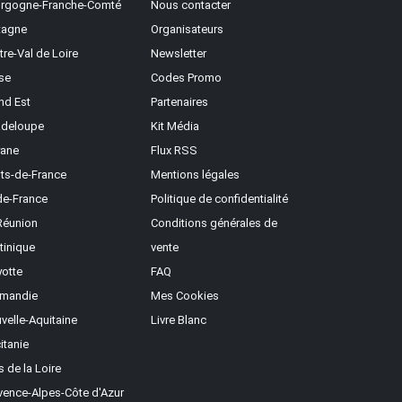
rgogne-Franche-Comté
Nous contacter
tagne
Organisateurs
tre-Val de Loire
Newsletter
se
Codes Promo
nd Est
Partenaires
deloupe
Kit Média
ane
Flux RSS
ts-de-France
Mentions légales
-de-France
Politique de confidentialité
Réunion
Conditions générales de
tinique
vente
otte
FAQ
mandie
Mes Cookies
velle-Aquitaine
Livre Blanc
itanie
s de la Loire
vence-Alpes-Côte d'Azur