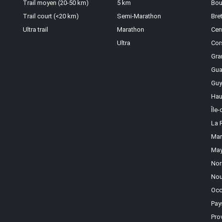
Trail moyen (20-50 km)
5 km
Bou
Trail court (<20 km)
Semi-Marathon
Bre
Ultra trail
Marathon
Cen
Ultra
Cor
Gra
Gua
Guy
Hau
Île
La 
Mar
May
Nor
Nou
Occ
Pay
Pro