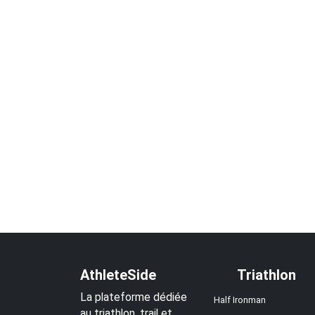
AthleteSide
Triathlon
La plateforme dédiée
Half Ironman
au triathlon, trail et