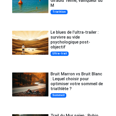
Girauld Telme, vainqueur du
M
Triathlon
Le blues de l'ultra-trailer :
survivre au vide
psychologique post-
objectif
Ultra-trail
Bruit Marron vs Bruit Blanc
: Lequel choisir pour
optimiser votre sommeil de
triathlète ?
Sommeil
Trail du Mur païen : Rubio