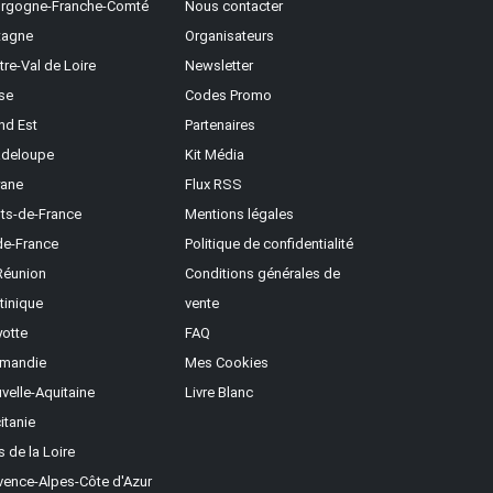
rgogne-Franche-Comté
Nous contacter
tagne
Organisateurs
tre-Val de Loire
Newsletter
se
Codes Promo
nd Est
Partenaires
deloupe
Kit Média
ane
Flux RSS
ts-de-France
Mentions légales
-de-France
Politique de confidentialité
Réunion
Conditions générales de
tinique
vente
otte
FAQ
mandie
Mes Cookies
velle-Aquitaine
Livre Blanc
itanie
s de la Loire
vence-Alpes-Côte d'Azur