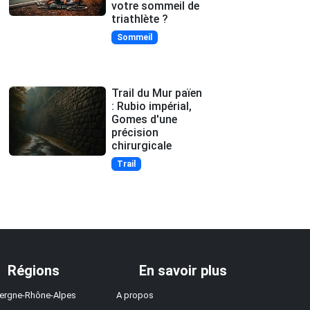
votre sommeil de
triathlète ?
Sommeil
Trail du Mur païen
: Rubio impérial,
Gomes d'une
précision
chirurgicale
Trail
Régions
En savoir plus
ergne-Rhône-Alpes
A propos