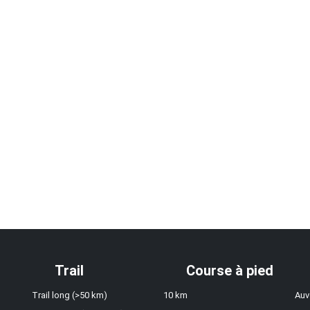
Trail
Course à pied
Trail long (>50 km)
10 km
Auv