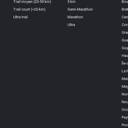
Trail moyen (20-50 km)
5 km
Bou
Trail court (<20 km)
Semi-Marathon
Bre
Ultra trail
Marathon
Cen
Ultra
Cor
Gra
Gua
Guy
Hau
Île
La 
Mar
May
Nor
Nou
Occ
Pay
Pro