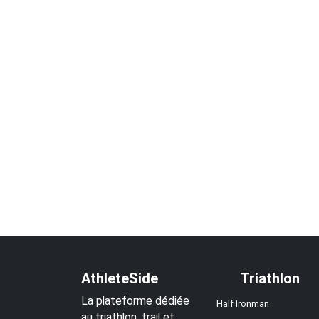
AthleteSide
Triathlon
La plateforme dédiée
Half Ironman
au triathlon, trail et