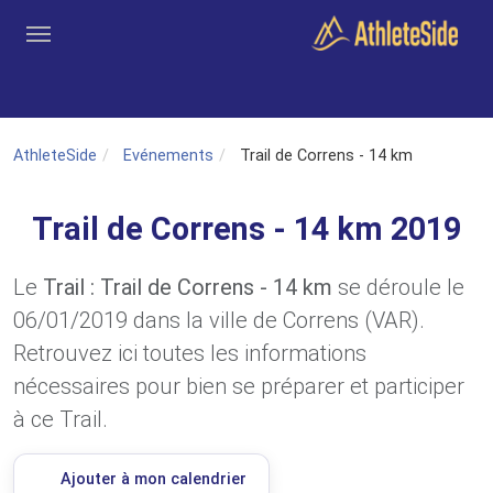
Aller au contenu principal
Outils
Coachs
Clubs
Connexion
Inscription
Recher
AthleteSide
Evénements
Trail de Correns - 14 km
Trail de Correns - 14 km 2019
Le
Trail : Trail de Correns - 14 km
se déroule le
06/01/2019 dans la ville de Correns (VAR).
Retrouvez ici toutes les informations
nécessaires pour bien se préparer et participer
à ce Trail.
Ajouter à mon calendrier