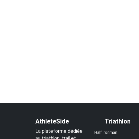
AthleteSide
Triathlon
La plateforme dédiée
Half Ironman
au triathlon, trail et