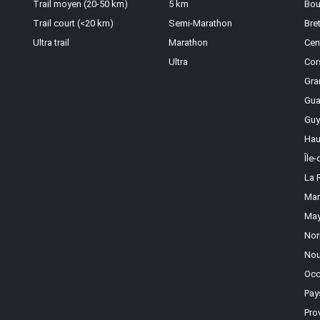
Trail moyen (20-50 km)
5 km
Bou
Trail court (<20 km)
Semi-Marathon
Bre
Ultra trail
Marathon
Cen
Ultra
Cor
Gra
Gua
Guy
Hau
Île
La 
Mar
May
Nor
Nou
Occ
Pay
Pro