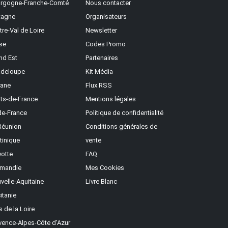
rgogne-Franche-Comté
Nous contacter
tagne
Organisateurs
tre-Val de Loire
Newsletter
se
Codes Promo
nd Est
Partenaires
deloupe
Kit Média
ane
Flux RSS
ts-de-France
Mentions légales
-de-France
Politique de confidentialité
Réunion
Conditions générales de
tinique
vente
otte
FAQ
mandie
Mes Cookies
velle-Aquitaine
Livre Blanc
itanie
s de la Loire
vence-Alpes-Côte d'Azur