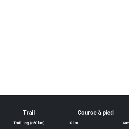
Trail
Course à pied
Trail long (>50 km)
10 km
Auv