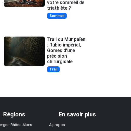
votre sommeil de
triathlète ?
Sommeil
Trail du Mur païen
: Rubio impérial,
Gomes d'une
précision
chirurgicale
Trail
Régions
En savoir plus
ergne-Rhône-Alpes
A propos