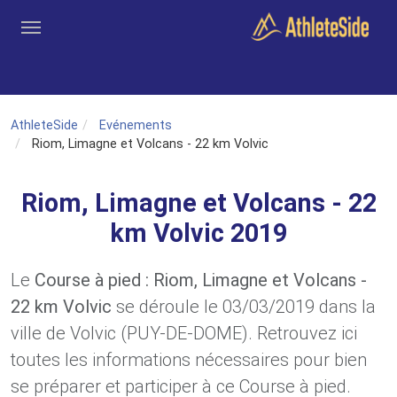
Aller au contenu principal
Outils
Coachs
Clubs
Connexion
Inscription
Recher
AthleteSide
Evénements
Riom, Limagne et Volcans - 22 km Volvic
Riom, Limagne et Volcans - 22
km Volvic 2019
Le
Course à pied : Riom, Limagne et Volcans -
22 km Volvic
se déroule le 03/03/2019 dans la
ville de Volvic (PUY-DE-DOME). Retrouvez ici
toutes les informations nécessaires pour bien
se préparer et participer à ce Course à pied.