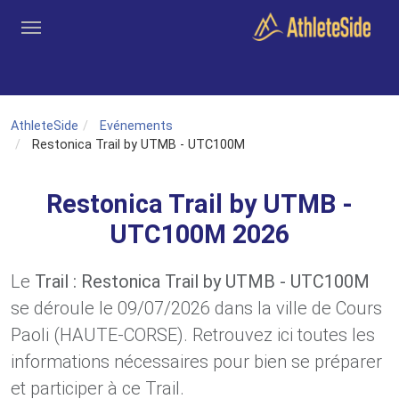
Aller au contenu principal
Outils
Coachs
Clubs
Connexion
Inscription
Recher
AthleteSide
Evénements
Restonica Trail by UTMB - UTC100M
Restonica Trail by UTMB -
UTC100M 2026
Le
Trail : Restonica Trail by UTMB - UTC100M
se déroule le 09/07/2026 dans la ville de Cours
Paoli (HAUTE-CORSE). Retrouvez ici toutes les
informations nécessaires pour bien se préparer
et participer à ce Trail.