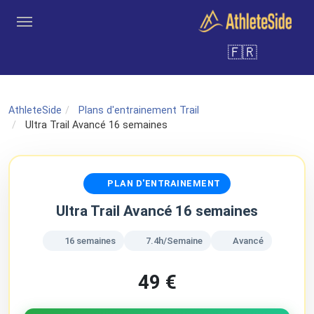
Aller au contenu principal
🇫🇷
Outils
Coachs
Clubs
Connexion
Inscription
Recher
AthleteSide
Plans d'entrainement Trail
Ultra Trail Avancé 16 semaines
PLAN D'ENTRAINEMENT
Ultra Trail Avancé 16 semaines
16 semaines
7.4h/Semaine
Avancé
49 €