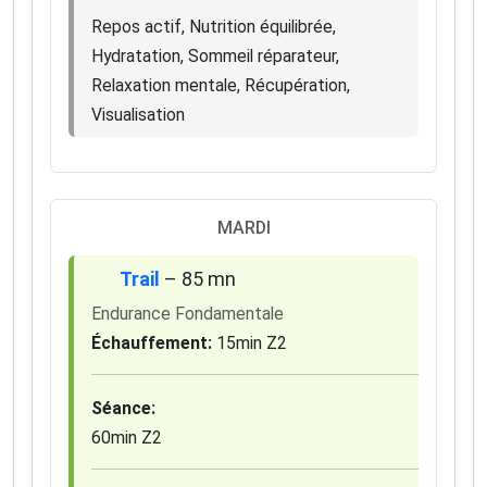
Repos actif, Nutrition équilibrée,
Hydratation, Sommeil réparateur,
Relaxation mentale, Récupération,
Visualisation
MARDI
Trail
– 85 mn
Endurance Fondamentale
×
🚴‍♂️ Rejoignez la communauté des coureurs
Échauffement:
15min Z2
et triathlètes passionnés
Séance:
Rejoignez des milliers de sportifs passionnés et
recevez chaque mois :
60min Z2
✅ Des conseils d'entraînement exclusifs