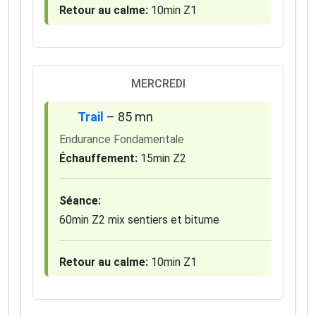
✅ Des astuces de pros pour progresser plus vite
Retour au calme:
10min Z1
✅ Les dernières tendances matos & nutrition
✅ Des
codes promo et bons plans
partenaires
1 email / mois. Zéro spam. 100 % utile.
MERCREDI
Email
Trail
– 85 mn
Endurance Fondamentale
Oui, je veux progresser 💪
Échauffement:
15min Z2
Aucun spam, vous pouvez vous désinscrire à tout
Séance:
moment.
60min Z2 mix sentiers et bitume
Retour au calme:
10min Z1