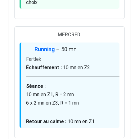
choix
✅ Des astuces de pros pour progresser plus vite
✅ Les dernières tendances matos & nutrition
✅ Des
codes promo et bons plans
partenaires
1 email / mois. Zéro spam. 100 % utile.
MERCREDI
Email
Running
– 50 mn
Fartlek
Oui, je veux progresser 💪
Échauffement :
10 mn en Z2
Aucun spam, vous pouvez vous désinscrire à tout
Séance :
moment.
10 mn en Z1, R = 2 mn
6 x 2 mn en Z3, R = 1 mn
Retour au calme :
10 mn en Z1