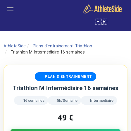
Aller au contenu principal
🇫🇷
Outils
Coachs
Clubs
Connexion
Inscription
Recher
AthleteSide
Plans d'entrainement Triathlon
Triathlon M Intermédiaire 16 semaines
PLAN D'ENTRAINEMENT
Triathlon M Intermédiaire 16 semaines
16 semaines
5h/Semaine
Intermédiaire
49 €