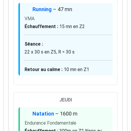
Running
– 47 mn
VMA
Échauffement :
15 mn en Z2
Séance :
22 x 30 s en Z5, R = 30 s
Retour au calme :
10 mn en Z1
JEUDI
Natation
– 1600 m
Endurance Fondamentale
Échauffement :
300m en Z2 Nage au