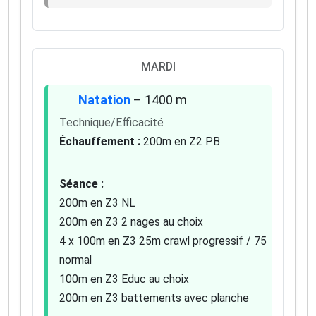
MARDI
Natation
– 1400 m
Technique/Efficacité
Échauffement :
200m en Z2 PB
Séance :
200m en Z3 NL
×
🚴‍♂️ Rejoignez la communauté des coureurs
200m en Z3 2 nages au choix
et triathlètes passionnés
4 x 100m en Z3 25m crawl progressif / 75
normal
Rejoignez des milliers de sportifs passionnés et
100m en Z3 Educ au choix
recevez chaque mois :
200m en Z3 battements avec planche
✅ Des conseils d'entraînement exclusifs