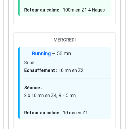
✅ Des astuces de pros pour progresser plus vite
✅ Les dernières tendances matos & nutrition
Retour au calme :
100m en Z1 4 Nages
✅ Des
codes promo et bons plans
partenaires
1 email / mois. Zéro spam. 100 % utile.
Email
MERCREDI
Running
– 50 mn
Oui, je veux progresser 💪
Seuil
Échauffement :
10 mn en Z2
Aucun spam, vous pouvez vous désinscrire à tout
moment.
Séance :
2 x 10 mn en Z4, R = 5 mn
Retour au calme :
10 mn en Z1