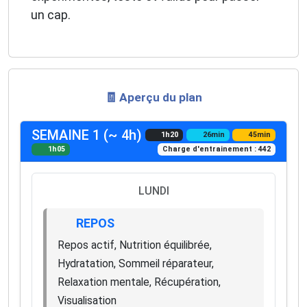
un cap.
🧾 Aperçu du plan
SEMAINE 1 (~ 4h)
1h20
26min
45min
1h05
Charge d'entrainement : 442
LUNDI
REPOS
Repos actif, Nutrition équilibrée,
Hydratation, Sommeil réparateur,
Relaxation mentale, Récupération,
Visualisation