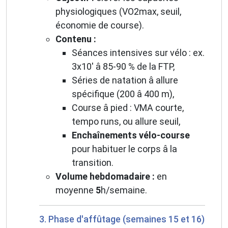
physiologiques (VO2max, seuil,
économie de course).
Contenu :
Séances intensives sur vélo : ex.
3x10' â 85-90 % de la FTP,
Séries de natation â allure
spécifique (200 â 400 m),
Course â pied : VMA courte,
tempo runs, ou allure seuil,
Enchaînements vélo-course
pour habituer le corps â la
transition.
Volume hebdomadaire :
en
moyenne
5
h/semaine.
3. Phase d'affûtage (semaines 15 et 16)