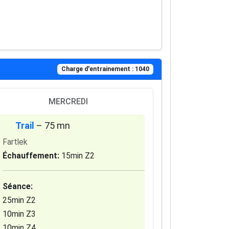
Charge d'entrainement : 1040
MERCREDI
Trail
– 75 mn
Fartlek
Échauffement:
15min Z2
Séance:
25min Z2
10min Z3
10min Z4