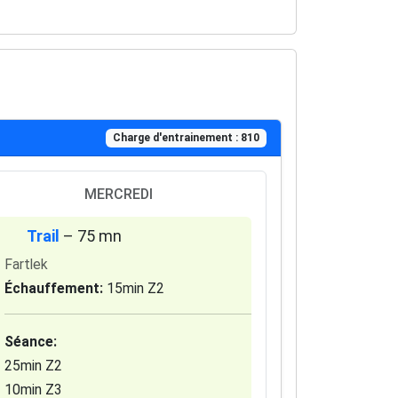
Charge d'entrainement : 810
MERCREDI
Trail
– 75 mn
Fartlek
Échauffement:
15min Z2
Séance:
25min Z2
10min Z3