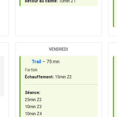
Retour au calme:
10min Z1
VENDREDI
Trail
– 75 mn
Fartlek
Échauffement:
15min Z2
Séance:
25min Z2
10min Z3
10min Z4