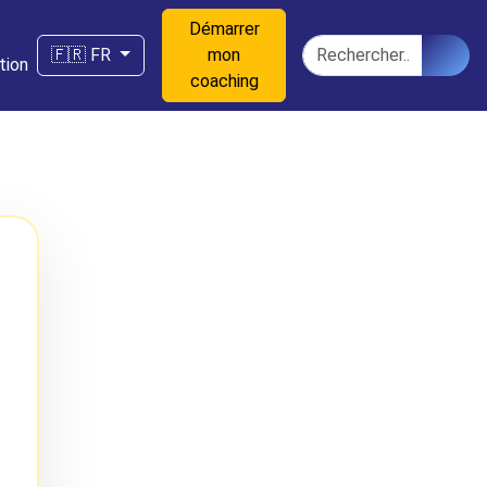
Démarrer
n
Rechercher
🇫🇷 FR
mon
tion
coaching