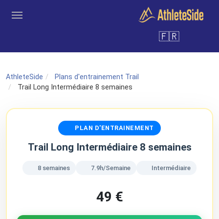
Aller au contenu principal
🇫🇷
Outils
Coachs
Clubs
Connexion
Inscription
Recher
AthleteSide
Plans d'entrainement Trail
Trail Long Intermédiaire 8 semaines
PLAN D'ENTRAINEMENT
Trail Long Intermédiaire 8 semaines
8 semaines
7.9h/Semaine
Intermédiaire
49 €