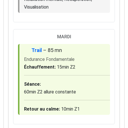
Visualisation
MARDI
Trail
– 85 mn
Endurance Fondamentale
Échauffement:
15min Z2
×
Séance:
🚴‍♂️ Rejoignez la communauté des coureurs
60min Z2 allure constante
et triathlètes passionnés
Rejoignez des milliers de sportifs passionnés et
Retour au calme:
10min Z1
recevez chaque mois :
✅ Des conseils d'entraînement exclusifs