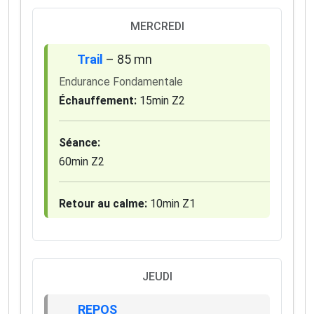
✅ Des astuces de pros pour progresser plus vite
✅ Les dernières tendances matos & nutrition
MERCREDI
✅ Des
codes promo et bons plans
partenaires
Trail
– 85 mn
1 email / mois. Zéro spam. 100 % utile.
Endurance Fondamentale
Email
Échauffement:
15min Z2
Séance:
Oui, je veux progresser 💪
60min Z2
Aucun spam, vous pouvez vous désinscrire à tout
moment.
Retour au calme:
10min Z1
JEUDI
REPOS