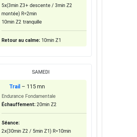
5x(3min Z3+ descente / 3min Z2
montée) R=2min
10min Z2 tranquille
Retour au calme:
10min Z1
SAMEDI
Trail
– 115 mn
Endurance Fondamentale
Échauffement:
20min Z2
Séance:
2x(30min Z2 / 5min Z1) R=10min