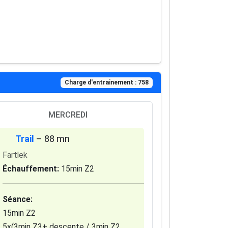
Charge d'entrainement : 758
MERCREDI
Trail
– 88 mn
Fartlek
Échauffement:
15min Z2
Séance:
15min Z2
5x(3min Z3+ descente / 3min Z2