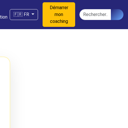
Démarrer
n
Rechercher
🇫🇷 FR
mon
tion
coaching