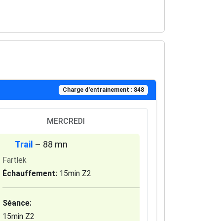
Charge d'entrainement : 848
MERCREDI
Trail
– 88 mn
Fartlek
Échauffement:
15min Z2
Séance:
15min Z2