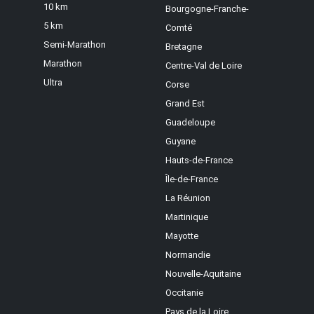
10 km
Bourgogne-Franche-
5 km
Comté
Semi-Marathon
Bretagne
Marathon
Centre-Val de Loire
Ultra
Corse
Grand Est
Guadeloupe
Guyane
Hauts-de-France
Île-de-France
La Réunion
Martinique
Mayotte
Normandie
Nouvelle-Aquitaine
Occitanie
Pays de la Loire