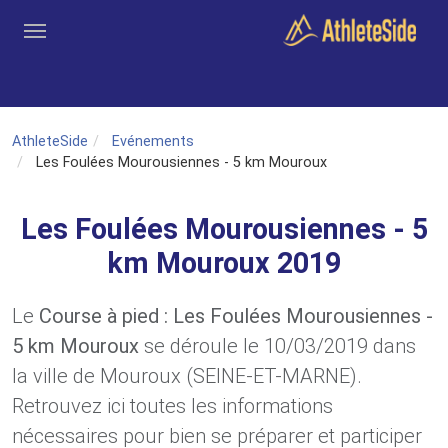
Aller au contenu principal
Outils
Coachs
Clubs
Connexion
Inscription
Recher
AthleteSide
Evénements
Les Foulées Mourousiennes - 5 km Mouroux
Les Foulées Mourousiennes - 5
km Mouroux 2019
Le
Course à pied : Les Foulées Mourousiennes -
5 km Mouroux
se déroule le 10/03/2019 dans
la ville de Mouroux (SEINE-ET-MARNE).
Retrouvez ici toutes les informations
nécessaires pour bien se préparer et participer