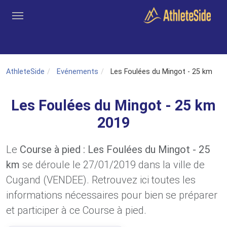
Aller au contenu principal
Outils
Coachs
Clubs
Connexion
Inscription
Recher
AthleteSide
Evénements
Les Foulées du Mingot - 25 km
Les Foulées du Mingot - 25 km
2019
Le
Course à pied : Les Foulées du Mingot - 25
km
se déroule le 27/01/2019 dans la ville de
Cugand (VENDEE). Retrouvez ici toutes les
informations nécessaires pour bien se préparer
et participer à ce Course à pied.