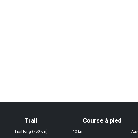
Trail
Course à pied
Trail long (>50 km)
10 km
Auv