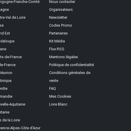
rgogne-Franche-Comté
Nous contacter
tagne
Organisateurs
tre-Val de Loire
Newsletter
se
Codes Promo
nd Est
Partenaires
deloupe
Kit Média
ane
Flux RSS
ts-de-France
Mentions légales
-de-France
Politique de confidentialité
Réunion
Conditions générales de
tinique
vente
otte
FAQ
mandie
Mes Cookies
velle-Aquitaine
Livre Blanc
itanie
s de la Loire
vence-Alpes-Côte d'Azur