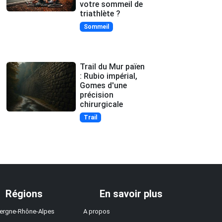
votre sommeil de
triathlète ?
Sommeil
Trail du Mur païen
: Rubio impérial,
Gomes d'une
précision
chirurgicale
Trail
Régions
En savoir plus
ergne-Rhône-Alpes
A propos