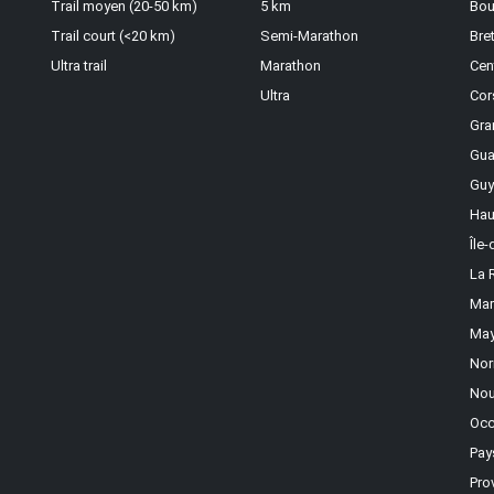
Trail moyen (20-50 km)
5 km
Bou
Trail court (<20 km)
Semi-Marathon
Bre
Ultra trail
Marathon
Cen
Ultra
Cor
Gra
Gua
Guy
Hau
Île
La 
Mar
May
Nor
Nou
Occ
Pay
Pro