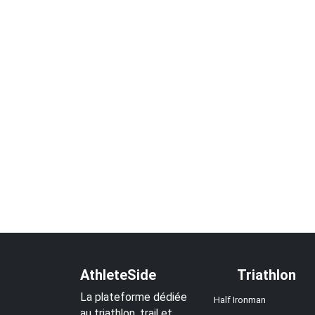
AthleteSide
Triathlon
La plateforme dédiée
Half Ironman
au triathlon, trail et