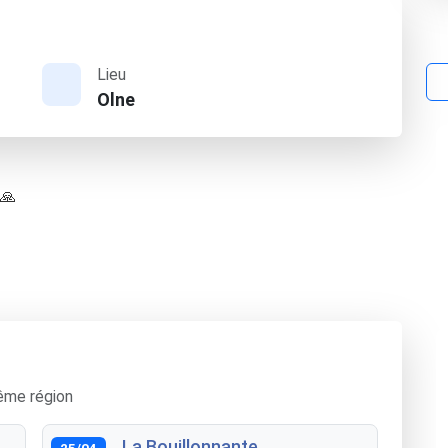
Lieu
Olne
 🙏
ême région
La Bouillonnante
25/04