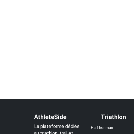
AthleteSide
Triathlon
La plateforme dédiée
Half Ironman
au triathlon, trail et