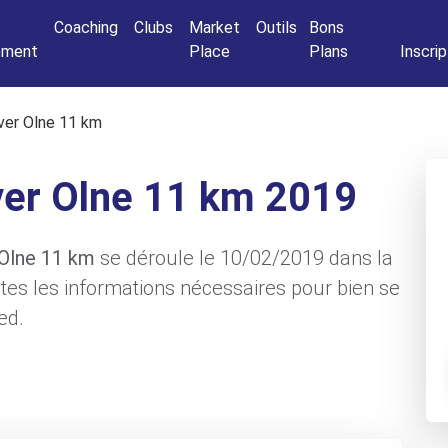
Connexio
Coaching
Clubs
Market
Outils
Bons
nement
Place
Plans
Inscrip
ver Olne 11 km
ver Olne 11 km 2019
 Olne 11 km
se déroule le 10/02/2019 dans la
outes les informations nécessaires pour bien se
ed.