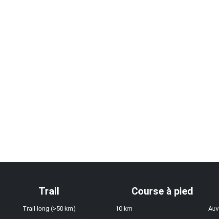
Trail
Course à pied
Trail long (>50 km)
10 km
Auv