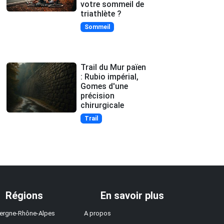
votre sommeil de
triathlète ?
Sommeil
Trail du Mur païen
: Rubio impérial,
Gomes d'une
précision
chirurgicale
Trail
Régions
En savoir plus
ergne-Rhône-Alpes
A propos