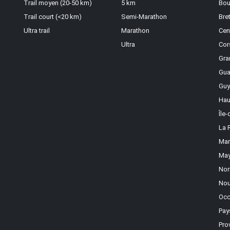
Trail moyen (20-50 km)
5 km
Bou
Trail court (<20 km)
Semi-Marathon
Bre
Ultra trail
Marathon
Cen
Ultra
Cor
Gra
Gua
Guy
Hau
Île
La 
Mar
May
Nor
Nou
Occ
Pay
Pro