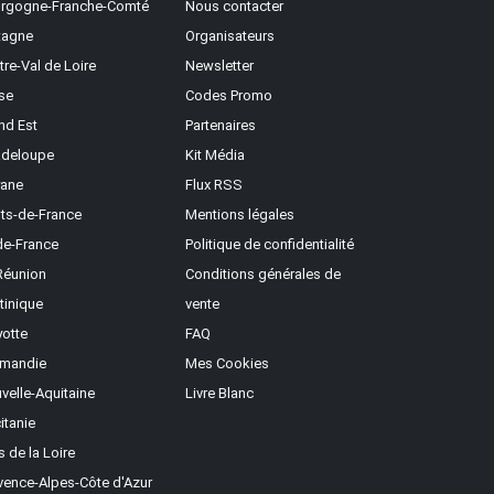
rgogne-Franche-Comté
Nous contacter
tagne
Organisateurs
tre-Val de Loire
Newsletter
se
Codes Promo
nd Est
Partenaires
deloupe
Kit Média
ane
Flux RSS
ts-de-France
Mentions légales
-de-France
Politique de confidentialité
Réunion
Conditions générales de
tinique
vente
otte
FAQ
mandie
Mes Cookies
velle-Aquitaine
Livre Blanc
itanie
s de la Loire
vence-Alpes-Côte d'Azur