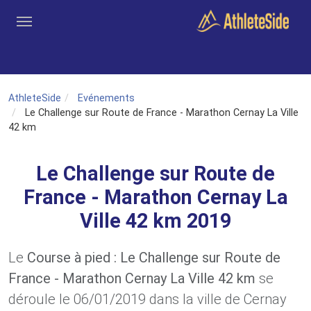
Aller au contenu principal
Outils
Coachs
Clubs
Connexion
Inscription
Recher
AthleteSide
Evénements
Le Challenge sur Route de France - Marathon Cernay La Ville
42 km
Le Challenge sur Route de
France - Marathon Cernay La
Ville 42 km 2019
Le
Course à pied : Le Challenge sur Route de
France - Marathon Cernay La Ville 42 km
se
déroule le 06/01/2019 dans la ville de Cernay