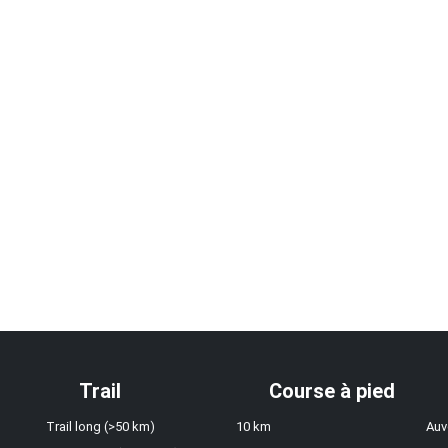
Trail
Course à pied
Trail long (>50 km)
10 km
Auv