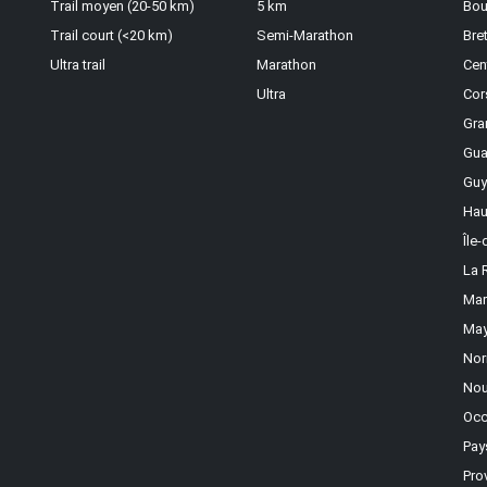
Trail moyen (20-50 km)
5 km
Bou
Trail court (<20 km)
Semi-Marathon
Bre
Ultra trail
Marathon
Cen
Ultra
Cor
Gra
Gua
Guy
Hau
Île
La 
Mar
May
Nor
Nou
Occ
Pay
Pro