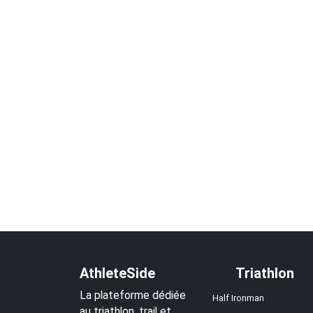
AthleteSide
Triathlon
La plateforme dédiée
Half Ironman
au triathlon, trail et