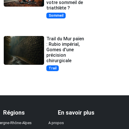
votre sommeil de
triathlète ?
Sommeil
Trail du Mur païen
: Rubio impérial,
Gomes d'une
précision
chirurgicale
Trail
Régions
En savoir plus
ergne-Rhône-Alpes
A propos