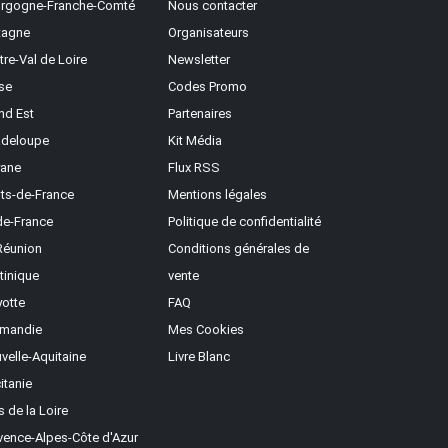
rgogne-Franche-Comté
Nous contacter
tagne
Organisateurs
tre-Val de Loire
Newsletter
se
Codes Promo
nd Est
Partenaires
deloupe
Kit Média
ane
Flux RSS
ts-de-France
Mentions légales
-de-France
Politique de confidentialité
Réunion
Conditions générales de
tinique
vente
otte
FAQ
mandie
Mes Cookies
velle-Aquitaine
Livre Blanc
itanie
s de la Loire
vence-Alpes-Côte d'Azur