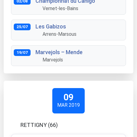
Championnat du Canigó
02/08
Vernet-les-Bains
Les Gabizos
25/07
Arrens-Marsous
Marvejols – Mende
19/07
Marvejols
09
MAR 2019
RETTIGNY (66)