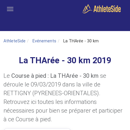
Aller au contenu principal
Outils
Coachs
Clubs
Connexion
Inscription
Recher
AthleteSide
Evénements
La THArée - 30 km
La THArée - 30 km 2019
Le
Course à pied : La THArée - 30 km
se
déroule le 09/03/2019 dans la ville de
RETTIGNY (PYRENEES-ORIENTALES).
Retrouvez ici toutes les informations
nécessaires pour bien se préparer et participer
à ce Course à pied.