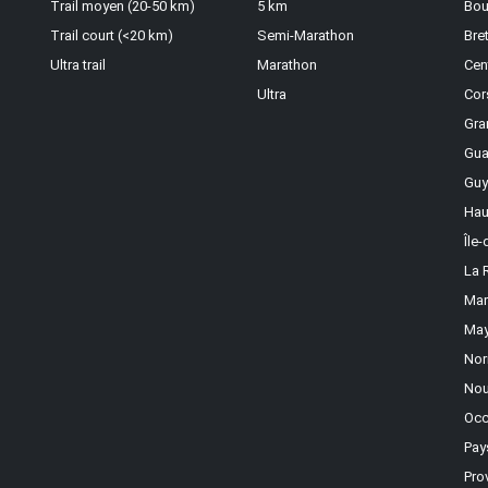
Trail moyen (20-50 km)
5 km
Bou
Trail court (<20 km)
Semi-Marathon
Bre
Ultra trail
Marathon
Cen
Ultra
Cor
Gra
Gua
Guy
Hau
Île
La 
Mar
May
Nor
Nou
Occ
Pay
Pro