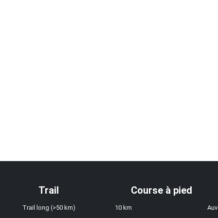
Trail
Course à pied
Trail long (>50 km)
10 km
Auv