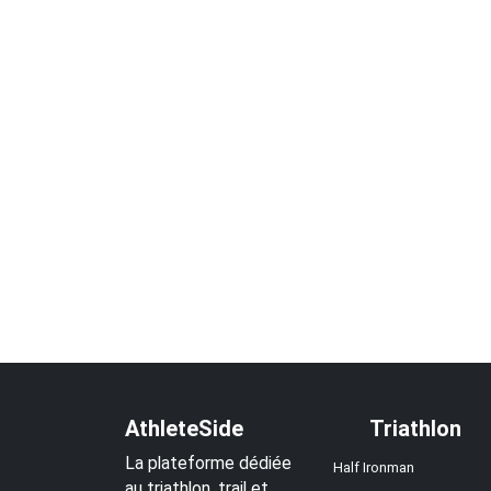
AthleteSide
Triathlon
La plateforme dédiée
Half Ironman
au triathlon, trail et