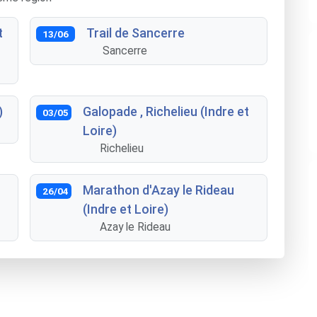
t
Trail de Sancerre
13/06
Sancerre
)
Galopade , Richelieu (Indre et
03/05
Loire)
Richelieu
Marathon d'Azay le Rideau
26/04
(Indre et Loire)
Azay le Rideau