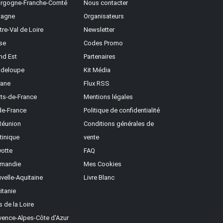
rgogne-Franche-Comté
Nous contacter
tagne
Organisateurs
tre-Val de Loire
Newsletter
se
Codes Promo
nd Est
Partenaires
deloupe
Kit Média
ane
Flux RSS
ts-de-France
Mentions légales
-de-France
Politique de confidentialité
Réunion
Conditions générales de
tinique
vente
otte
FAQ
mandie
Mes Cookies
velle-Aquitaine
Livre Blanc
itanie
s de la Loire
vence-Alpes-Côte d'Azur