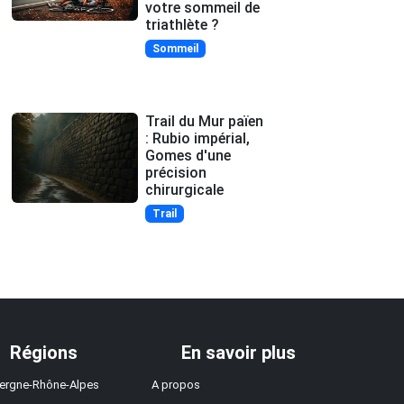
votre sommeil de
triathlète ?
Sommeil
Trail du Mur païen
: Rubio impérial,
Gomes d'une
précision
chirurgicale
Trail
Régions
En savoir plus
ergne-Rhône-Alpes
A propos