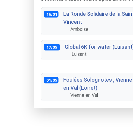
La Ronde Solidaire de la Sain
16/01
Vincent
Amboise
Global 6K for water (Luisant
17/05
Luisant
Foulées Solognotes , Vienne
01/05
en Val (Loiret)
Vienne en Val