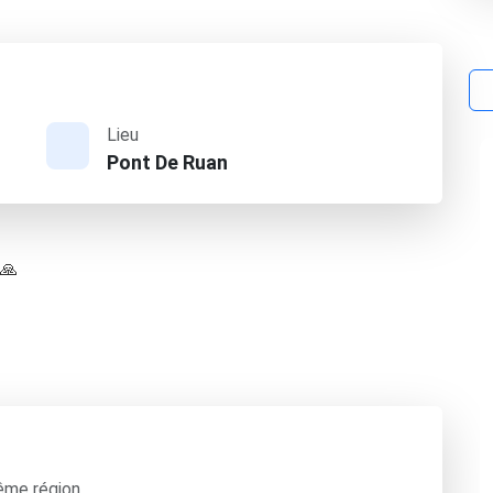
Lieu
Pont De Ruan
 🙏
ême région