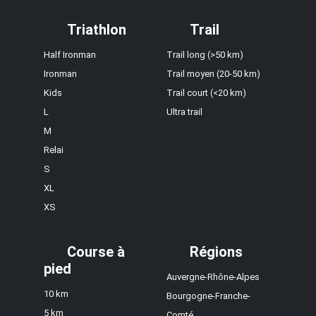
Triathlon
Trail
Half Ironman
Trail long (>50 km)
Ironman
Trail moyen (20-50 km)
Kids
Trail court (<20 km)
L
Ultra trail
M
Relai
S
XL
XS
Course à
Régions
pied
Auvergne-Rhône-Alpes
10 km
Bourgogne-Franche-
5 km
Comté