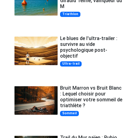
Girauld Telme, vainqueur du
M
Triathlon
Le blues de l'ultra-trailer :
survivre au vide
psychologique post-
objectif
Ultra-trail
Bruit Marron vs Bruit Blanc
: Lequel choisir pour
optimiser votre sommeil de
triathlète ?
Sommeil
Trail du Mur païen : Rubio