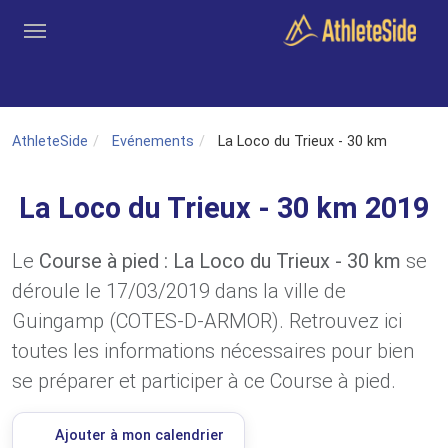
Aller au contenu principal
Outils
Coachs
Clubs
Connexion
Inscription
Recher
AthleteSide
Evénements
La Loco du Trieux - 30 km
La Loco du Trieux - 30 km 2019
Le
Course à pied : La Loco du Trieux - 30 km
se
déroule le 17/03/2019 dans la ville de
Guingamp (COTES-D-ARMOR). Retrouvez ici
toutes les informations nécessaires pour bien
se préparer et participer à ce Course à pied.
Ajouter à mon calendrier