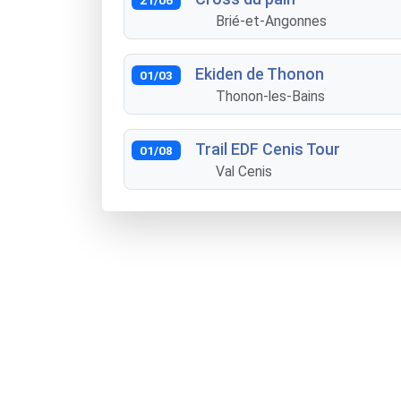
Brié-et-Angonnes
Ekiden de Thonon
01/03
Thonon-les-Bains
Trail EDF Cenis Tour
01/08
Val Cenis