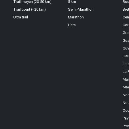
Trail moyen (20-50 km)
5 km
Bou
Trail court (<20 km)
Semi-Marathon
Bre
Ultra trail
Marathon
Cen
Ultra
Cor
Gra
Gua
Guy
Hau
Île
La 
Mar
May
Nor
Nou
Occ
Pay
Pro