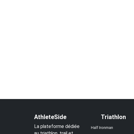
AthleteSide
Triathlon
La plateforme dédiée
Half Ironman
au triathlon, trail et