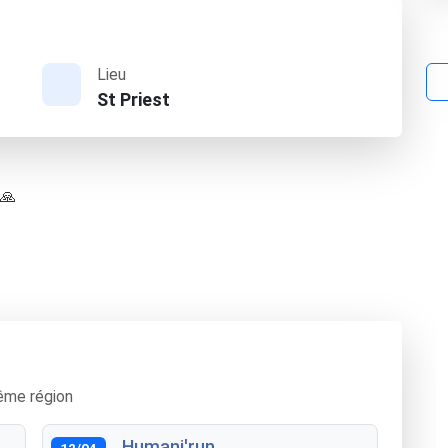
Lieu
St Priest
 🙏
ême région
Humani'run
12/04