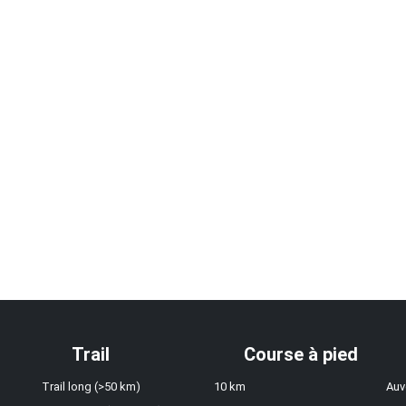
Trail
Course à pied
Trail long (>50 km)
10 km
Auv