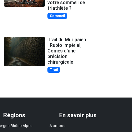
votre sommeil de
triathlète ?
Sommeil
Trail du Mur païen
: Rubio impérial,
Gomes d'une
précision
chirurgicale
Trail
Régions
En savoir plus
ergne-Rhône-Alpes
A propos