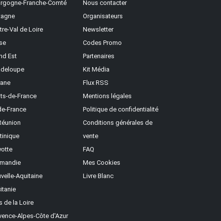
rgogne-Franche-Comté
Nous contacter
tagne
Organisateurs
tre-Val de Loire
Newsletter
se
Codes Promo
nd Est
Partenaires
deloupe
Kit Média
ane
Flux RSS
ts-de-France
Mentions légales
-de-France
Politique de confidentialité
Réunion
Conditions générales de
tinique
vente
otte
FAQ
mandie
Mes Cookies
velle-Aquitaine
Livre Blanc
itanie
s de la Loire
vence-Alpes-Côte d'Azur