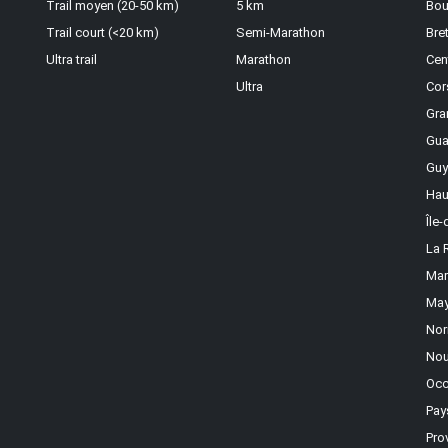
Trail moyen (20-50 km)
5 km
Bou
Trail court (<20 km)
Semi-Marathon
Bre
Ultra trail
Marathon
Cen
Ultra
Cor
Gra
Gua
Guy
Hau
Île
La 
Mar
May
Nor
Nou
Occ
Pay
Pro