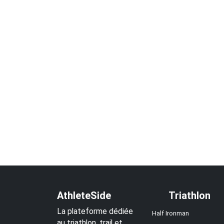
AthleteSide
Triathlon
La plateforme dédiée
Half Ironman
au triathlon, trail et