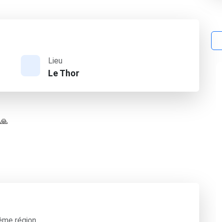
Lieu
Le Thor
 🙏
ême région