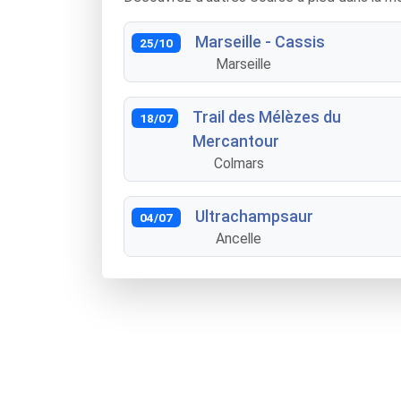
Marseille - Cassis
25/10
Marseille
Trail des Mélèzes du
18/07
Mercantour
Colmars
Ultrachampsaur
04/07
Ancelle