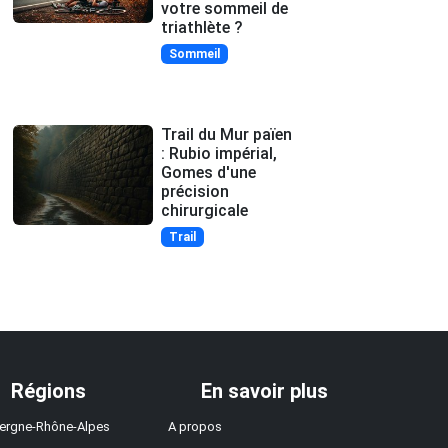
votre sommeil de
triathlète ?
Sommeil
Trail du Mur païen
: Rubio impérial,
Gomes d'une
précision
chirurgicale
Trail
Régions
En savoir plus
ergne-Rhône-Alpes
A propos