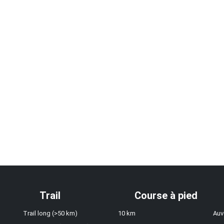
Trail
Course à pied
Trail long (>50 km)
10 km
Auv