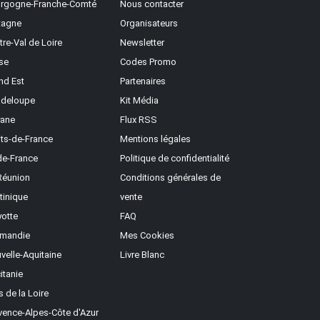
rgogne-Franche-Comté
Nous contacter
tagne
Organisateurs
tre-Val de Loire
Newsletter
se
Codes Promo
nd Est
Partenaires
deloupe
Kit Média
ane
Flux RSS
ts-de-France
Mentions légales
-de-France
Politique de confidentialité
Réunion
Conditions générales de
tinique
vente
otte
FAQ
mandie
Mes Cookies
velle-Aquitaine
Livre Blanc
itanie
s de la Loire
vence-Alpes-Côte d'Azur