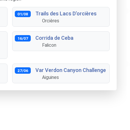
Trails des Lacs D’orcières
01/08
Orcières
Corrida de Ceba
16/07
Falicon
Var Verdon Canyon Challenge
27/06
Aiguines