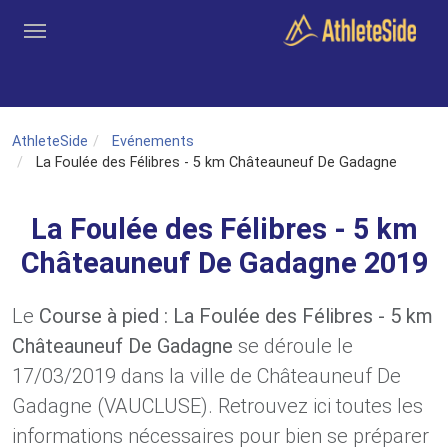
Aller au contenu principal
Outils
Coachs
Clubs
Connexion
Inscription
Recher
AthleteSide
Evénements
La Foulée des Félibres - 5 km Châteauneuf De Gadagne
La Foulée des Félibres - 5 km
Châteauneuf De Gadagne 2019
Le
Course à pied : La Foulée des Félibres - 5 km
Châteauneuf De Gadagne
se déroule le
17/03/2019 dans la ville de Châteauneuf De
Gadagne (VAUCLUSE). Retrouvez ici toutes les
informations nécessaires pour bien se préparer