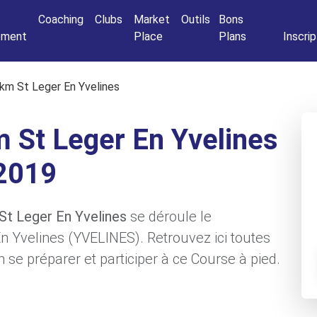
Connexio
Coaching
Clubs
Market
Outils
Bons
nement
Place
Plans
Inscrip
2 km St Leger En Yvelines
m St Leger En Yvelines
2019
 St Leger En Yvelines
se déroule le
En Yvelines (YVELINES). Retrouvez ici toutes
 se préparer et participer à ce Course à pied.