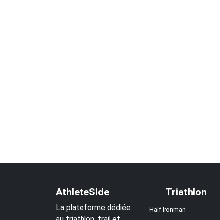
AthleteSide
Triathlon
La plateforme dédiée
Half Ironman
au triathlon, trail et