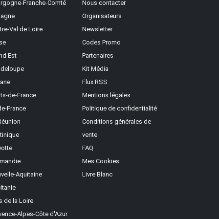
rgogne-Franche-Comté
Nous contacter
tagne
Organisateurs
tre-Val de Loire
Newsletter
se
Codes Promo
nd Est
Partenaires
deloupe
Kit Média
ane
Flux RSS
ts-de-France
Mentions légales
-de-France
Politique de confidentialité
Réunion
Conditions générales de
tinique
vente
otte
FAQ
mandie
Mes Cookies
velle-Aquitaine
Livre Blanc
itanie
s de la Loire
vence-Alpes-Côte d'Azur