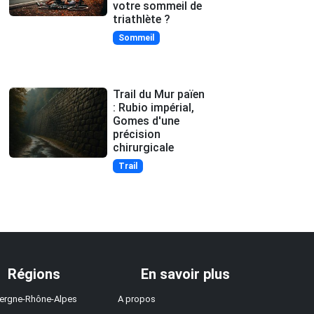
votre sommeil de
triathlète ?
Sommeil
Trail du Mur païen
: Rubio impérial,
Gomes d'une
précision
chirurgicale
Trail
Régions
En savoir plus
ergne-Rhône-Alpes
A propos