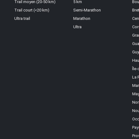
Trail moyen (20-50 km)
5 km
Bou
Trail court (<20 km)
Semi-Marathon
Bre
Ultra trail
Marathon
Cen
Ultra
Cor
Gra
Gua
Guy
Hau
Île
La 
Mar
May
Nor
Nou
Occ
Pay
Pro