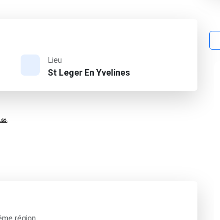
Lieu
St Leger En Yvelines
 🙏
ême région