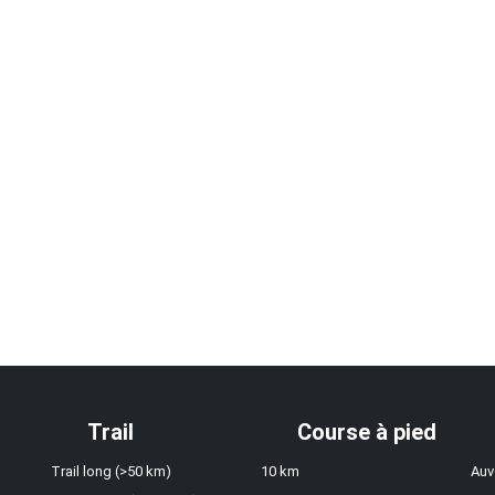
Trail
Course à pied
Trail long (>50 km)
10 km
Auv