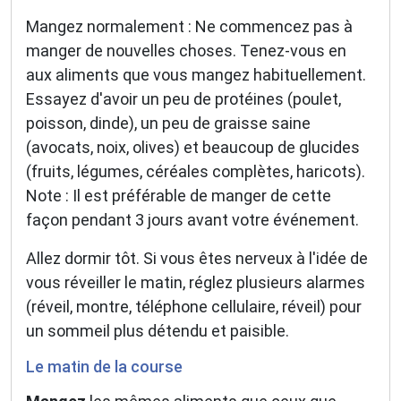
Mangez normalement : Ne commencez pas à
manger de nouvelles choses. Tenez-vous en
aux aliments que vous mangez habituellement.
Essayez d'avoir un peu de protéines (poulet,
poisson, dinde), un peu de graisse saine
(avocats, noix, olives) et beaucoup de glucides
(fruits, légumes, céréales complètes, haricots).
Note : Il est préférable de manger de cette
façon pendant 3 jours avant votre événement.
Allez dormir tôt. Si vous êtes nerveux à l'idée de
×
🚴‍♂️ Rejoignez la communauté des coureurs
vous réveiller le matin, réglez plusieurs alarmes
et triathlètes passionnés
(réveil, montre, téléphone cellulaire, réveil) pour
un sommeil plus détendu et paisible.
Rejoignez des milliers de sportifs passionnés et
recevez chaque mois :
Le matin de la course
✅ Des conseils d'entraînement exclusifs