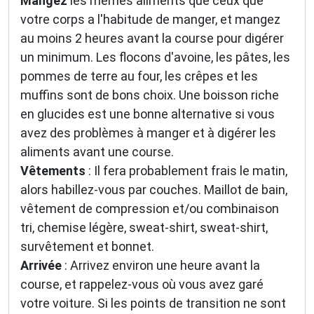
Mangez
les mêmes aliments que ceux que
✅ Des astuces de pros pour progresser plus vite
votre corps a l'habitude de manger, et mangez
✅ Les dernières tendances matos & nutrition
✅ Des
codes promo et bons plans
partenaires
au moins 2 heures avant la course pour digérer
un minimum. Les flocons d'avoine, les pâtes, les
1 email / mois. Zéro spam. 100 % utile.
pommes de terre au four, les crêpes et les
Email
muffins sont de bons choix. Une boisson riche
en glucides est une bonne alternative si vous
avez des problèmes à manger et à digérer les
Oui, je veux progresser 💪
aliments avant une course.
Vêtements
: Il fera probablement frais le matin,
Aucun spam, vous pouvez vous désinscrire à tout
alors habillez-vous par couches. Maillot de bain,
moment.
vêtement de compression et/ou combinaison
tri, chemise légère, sweat-shirt, sweat-shirt,
survêtement et bonnet.
Arrivée
: Arrivez environ une heure avant la
course, et rappelez-vous où vous avez garé
votre voiture. Si les points de transition ne sont