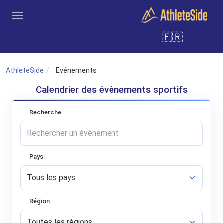
Aller au contenu principal
🇫🇷
Outils
Coachs
Clubs
Connexion
Inscription
Recher
AthleteSide
Evénements
Calendrier des événements sportifs
Recherche
Pays
Région