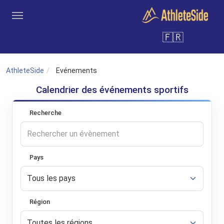
Aller au contenu principal
🇫🇷
Outils
Coachs
Clubs
Connexion
Inscription
Recher
AthleteSide
Evénements
Calendrier des événements sportifs
Recherche
Pays
Région