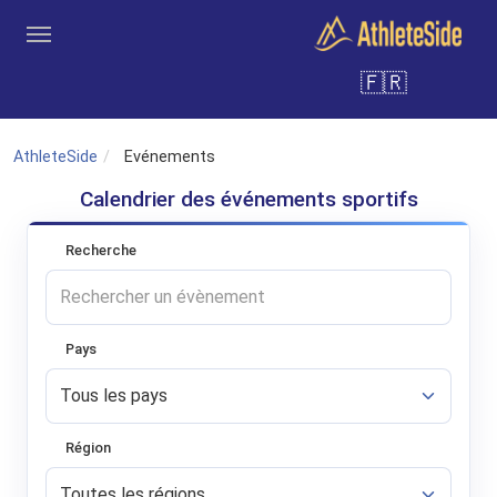
Aller au contenu principal
🇫🇷
Outils
Coachs
Clubs
Connexion
Inscription
Recher
AthleteSide
Evénements
Calendrier des événements sportifs
Recherche
Pays
Région