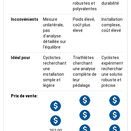
robustes et
durabilité
polyvalentes
×
Inconvénients
Mesure
Poids élevé,
Installation
unilatérale,
coût plus
complexe,
🚴‍♂️ Rejoignez la communauté des coureurs
pas
élevé
coût élevé
et triathlètes passionnés
d'analyse
détaillée sur
Rejoignez des milliers de sportifs passionnés et
l'équilibre
recevez chaque mois :
Idéal pour
Cyclistes
Triathlètes
Cyclistes
✅ Des conseils d'entraînement exclusifs
recherchant
cherchant
expérimentés
✅ Des astuces de pros pour progresser plus vite
une
une analyse
recherchant
✅ Les dernières tendances matos & nutrition
installation
complète de
une solution
✅ Des
codes promo et bons plans
partenaires
simple et
leur
robuste et
légère
pédalage
précise
1 email / mois. Zéro spam. 100 % utile.
Prix de vente:
Email
Oui, je veux progresser 💪
352,00