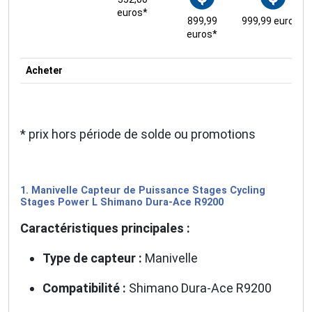
euros*
899,99
999,99 euros*
Aucun spam, vous pouvez vous désinscrire à tout
euros*
moment.
Acheter
* prix hors période de solde ou promotions
1. Manivelle Capteur de Puissance Stages Cycling
Stages Power L Shimano Dura-Ace R9200
Caractéristiques principales :
Type de capteur :
Manivelle
Compatibilité :
Shimano Dura-Ace R9200