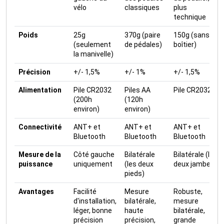
vélo
classiques
plus
technique
Poids
25g
370g (paire
150g (sans
(seulement
de pédales)
boîtier)
la manivelle)
Précision
+/- 1,5%
+/- 1%
+/- 1,5%
Alimentation
Pile CR2032
Piles AA
Pile CR2032
(200h
(120h
environ)
environ)
Connectivité
ANT+ et
ANT+ et
ANT+ et
Bluetooth
Bluetooth
Bluetooth
Mesure de la
Côté gauche
Bilatérale
Bilatérale (les
puissance
uniquement
(les deux
deux jambes)
pieds)
Avantages
Facilité
Mesure
Robuste,
d'installation,
bilatérale,
mesure
léger, bonne
haute
bilatérale,
précision
précision,
grande