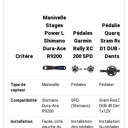
Manivelle
Stages
Pédalier
Power L
Pédales
Quarq
Shimano
Garmin
Sram Red
Dura-Ace
Rally XC
D1 DUB 40
Critère
R9200
200 SPD
Dents
Type de
Manivelle
Pédales
Pédalier
capteur
Compatibilité
Shimano
SPD
Sram Red D1
Dura-Ace
(Shimano)
DUB 40 Dents
R9200
1x12V
Installation
Facile, côté
Installation
Installation
gauche du
des pédales
du pédalier,