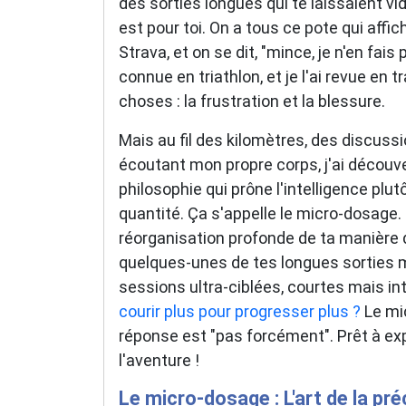
des sorties longues qui te laissaient vi
est pour toi. On a tous ce pote qui aff
Strava, et on se dit, "mince, je n'en fais
connue en triathlon, et je l'ai revue en 
choses : la frustration et la blessure.
Mais au fil des kilomètres, des discuss
écoutant mon propre corps, j'ai découv
philosophie qui prône l'intelligence plutô
quantité. Ça s'appelle le micro-dosage.
réorganisation profonde de ta manière 
quelques-unes de tes longues sorties 
sessions ultra-ciblées, courtes mais in
courir plus pour progresser plus ?
Le mic
réponse est "pas forcément". Prêt à exp
l'aventure !
Le micro-dosage : L'art de la p