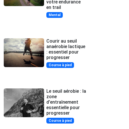
votre endurance
en trail
Mental
Courir au seuil
anaérobie lactique
: essentiel pour
progresser
Course à pied
Le seuil aérobie : la
zone
d'entraînement
essentielle pour
progresser
Course à pied