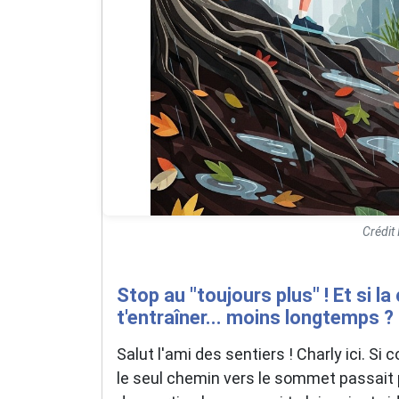
Crédit
Stop au "toujours plus" ! Et si la
t'entraîner... moins longtemps ?
Salut l'ami des sentiers ! Charly ici. S
le seul chemin vers le sommet passait 