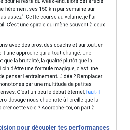
dé pour le reste du week-end, alors cet article
iche fièrement ses 150 km par semaine sur
 pas assez". Cette course au volume, je l'ai
trail. C'est une spirale qui mène souvent à deux
ions avec des pros, des coachs et surtout, en
ert une approche qui a tout changé. Une
t que la brutalité, la qualité plutôt que la
 Loin d'être une formule magique, c'est une
de penser l'entraînement. L'idée ? Remplacer
monotones par une multitude de petites
tenses. C'est un peu le débat éternel,
faut-il
ro-dosage nous chuchote à l'oreille que la
lorer cette voie ? Accroche-toi, on part à
récision pour décupler tes performances