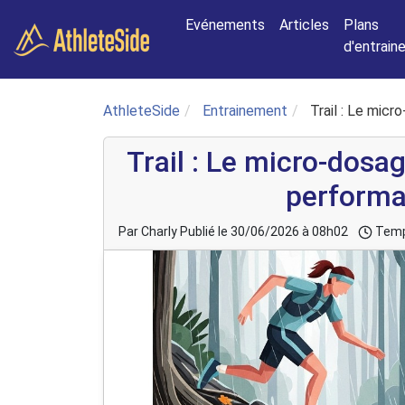
Aller au contenu principal
Evénements
Articles
Plans
d'entrai
AthleteSide
Entrainement
Trail : Le mic
Trail : Le micro-dosa
perform
Par Charly
Publié le 30/06/2026 à 08h02
Temp