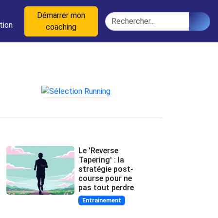
n
Démarrer mon
Rechercher
tion
coaching
Le 'Reverse
Tapering' : la
stratégie post-
course pour ne
pas tout perdre
Entrainement